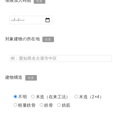
保険加入時期
任意
対象建物の所在地
任意
建物構造
任意
不明
木造（在来工法）
木造（2×4）
軽量鉄骨
鉄骨
鉄筋