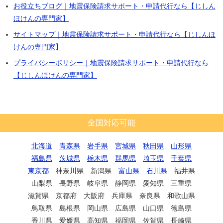
お役立ちブログ｜地震保険請求サポート・申請代行なら【じしん
ほけんの専門家】
サイトマップ｜地震保険請求サポート・申請代行なら【じしんほ
けんの専門家】
プライバシーポリシー｜地震保険請求サポート・申請代行なら
【じしんほけんの専門家】
全国対応可能
北海道
青森県
岩手県
宮城県
秋田県
山形県
福島県
茨城県
栃木県
群馬県
埼玉県
千葉県
東京都
神奈川県 新潟県
富山県
石川県
福井県
山梨県 長野県 岐阜県 静岡県 愛知県 三重県
滋賀県 京都府 大阪府 兵庫県 奈良県 和歌山県
鳥取県 島根県 岡山県 広島県 山口県 徳島県
香川県 愛媛県 高知県 福岡県 佐賀県 長崎県